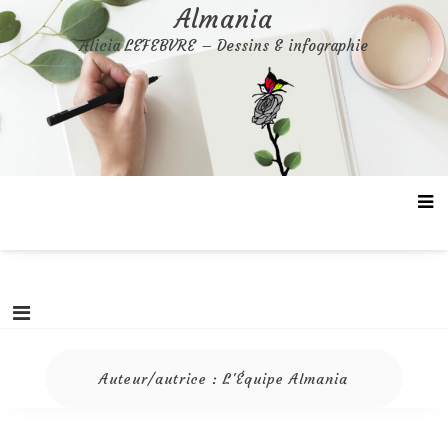
Aller
Almania
au
Alicia LEFEBVRE – Dessins & infographie
contenu
Auteur/autrice :
L'Équipe Almania